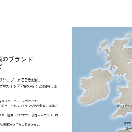
頼のブランド
ズ
グシップ」が55隻就航。
大陸の川を77隻の船でご案内しま
的なリバークルーズ会社です。
の名門ロイヤルバイキングの元社長。本物の
スを、提供しています。 現在ヨーロッパ、ロ
隻が皆様をお待ちしております。