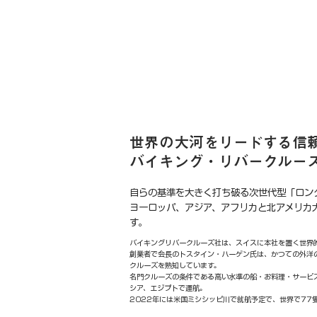
世界の大河をリードする信
バイキング・リバークルー
自らの基準を大きく打ち破る次世代型「ロン
ヨーロッパ、アジア、アフリカと北アメリカ
す。
バイキングリバークルーズ社は、スイスに本社を置く世界
創業者で会長のトスタイン・ハーゲン氏は、かつての外洋
クルーズを熟知しています。
名門クルーズの条件である高い水準の船・お料理・サービ
シア、エジプトで運航。
2022年には米国ミシシッピ川で就航予定で、世界で77