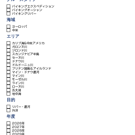
バイキングエクスペディション
バイキングオーシャン
バイキングリバー
海域
ヨーロッパ
中米
エリア
カリブ海&中央アメリカ
ガロンヌ川
ジロンド川
スカンジナビア半島
セーヌ川
ドナウ川
ドルドーニュ川
ブリテン諸島＆アイルランド
マイン・ドナウ運河
マイン川
モーゼル川
ライン川
ローヌ川
五大湖
地中海
目的
リバー・運河
外洋
年度
2026年
2027年
2028年
2029年