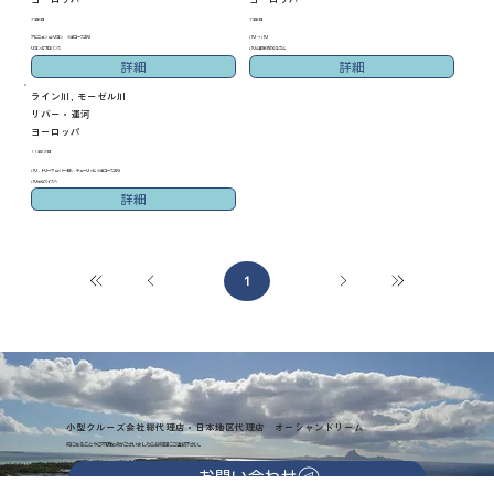
7泊8日
7泊8日
アビニョン ⇔ リヨン ※逆コースあり
パリ → パリ
リヨン＆プロバンス
パリと印象派のふるさと
詳細
詳細
ライン川, モーゼル川
リバー・運河
ヨーロッパ
11泊12日
パリ - トリーア ⇔ バーゼル - チューリッヒ ※逆コースあり
パリからスイスへ
詳細
1
1
ペ
ー
ジ
小型クルーズ会社総代理店・日本地区代理店 オーシャンドリーム
気になることやご不明な点がございましたらお気軽にご連絡下さい。
お問い合わせ