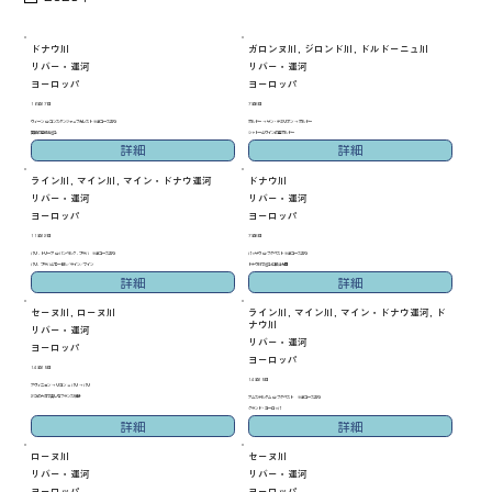
ドナウ川
ガロンヌ川, ジロンド川, ドルドーニュ川
リバー・運河
リバー・運河
ヨーロッパ
ヨーロッパ
16泊17日
7泊8日
ウィーン ⇔ コンスタンツァ＝ブカレスト ※逆コースあり
ボルドー → サン・テミリオン → ボルドー
東欧の首都を巡る
シャトーとワインの里ボルドー
詳細
詳細
ライン川, マイン川, マイン・ドナウ運河
ドナウ川
リバー・運河
リバー・運河
ヨーロッパ
ヨーロッパ
11泊12日
7泊8日
パリ - トリーア ⇔ バンベルク - プラハ ※逆コースあり
パッサウ ⇔ ブダペスト ※逆コースあり
パリ、プラハとモーゼル／ライン／マイン
ドナウ川で巡る中欧４カ国
詳細
詳細
セーヌ川, ローヌ川
ライン川, マイン川, マイン・ドナウ運河, ド
ナウ川
リバー・運河
リバー・運河
ヨーロッパ
ヨーロッパ
14泊15日
14泊15日
アヴィニョン → リヨン ＝ パリ → パリ
2つの大河で楽しむフランス横断
アムステルダム ⇔ ブダペスト ※逆コースあり
グランド・ヨーロッパ
詳細
詳細
ローヌ川
セーヌ川
リバー・運河
リバー・運河
ヨーロッパ
ヨーロッパ