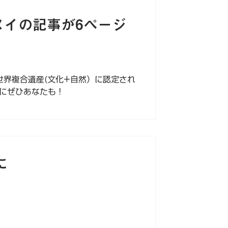
ヌイの記事が6ページ
世界複合遺産(文化+自然）に認定され
にぜひあなたも！
に