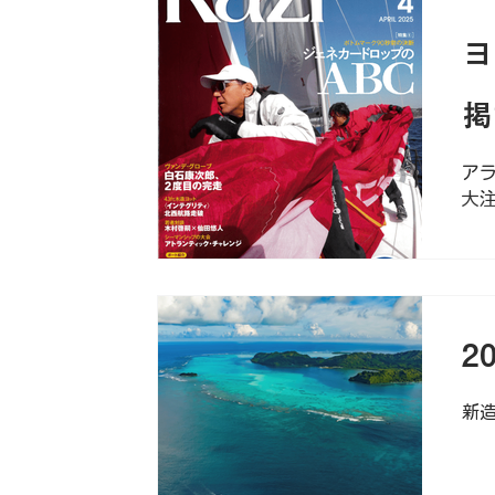
ヨ
掲
ア
大
2
新