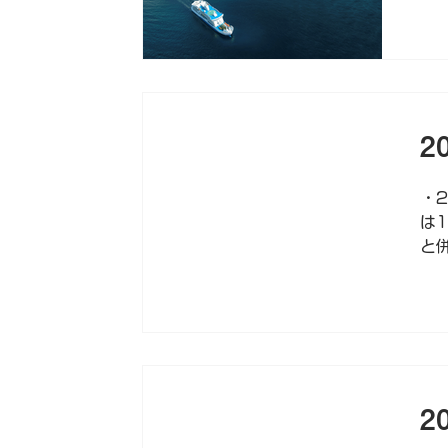
2
・
は
と
2