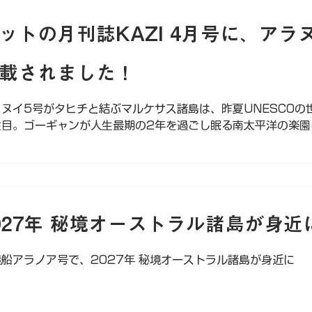
ットの月刊誌KAZI 4月号に、アラ
載されました！
ラヌイ5号がタヒチと結ぶマルケサス諸島は、昨夏UNESCOの
注目。ゴーギャンが人生最期の2年を過ごし眠る南太平洋の楽園
027年 秘境オーストラル諸島が身近
造船アラノア号で、2027年 秘境オーストラル諸島が身近に