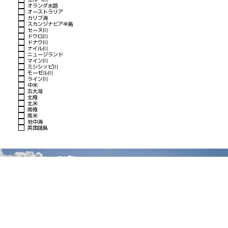
オランダ水路
オーストラリア
カリブ海
スカンジナビア半島
セーヌ川
ドウロ川
ドナウ川
ナイル川
ニュージランド
マイン川
ミシシッピ川
モーゼル川
ライン川
中米
五大湖
北極
北米
南極
南米
地中海
英国諸島
小型クルーズ会社総代理店・日本地区代理店 オーシャンドリーム
気になることやご不明な点がございましたらお気軽にご連絡下さい。
お問い合わせ