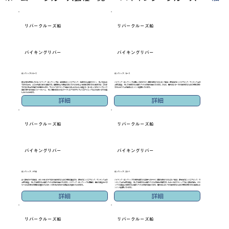
リバークルーズ船
リバークルーズ船
バイキングリバー
バイキングリバー
ロングシップシリーズ
ロングシップ - セーヌ
数々の賞を受賞しているバイキング・ロングシップは、革新的なエンジニアリング、洗練された北欧デザイン、そして控えめ
バイキング・ロングシップと同じ人気のデザイン要素を取り入れたセーヌ船は、最先端のエンジニアリング、ワンランク上の
でありながら、どこか気品に満ちた客船です。目的地をより間近に感じていただけるよう綿密に設計された船内では、これま
上質な客室、そして洗練された北欧スタイルの内装を備えています。さらに、歴史あるセーヌ川を航行するために特別に設計
でにない極上の快適さをお届けします。フルサイズのベランダを備えたゆったりとした客室や、ヨーロッパのリバークルーズ
されたカスタムの船体とエンジンを搭載しています。
客船で最大級を誇るスイートルーム、そして開放感あふれるオープンエアでのアルフレスコダイニングなどを心ゆくまでお楽
しみいただけます。
詳細
詳細
リバークルーズ船
リバークルーズ船
バイキングリバー
バイキングリバー
ロングシップ - ドウロ
ロングシップ - エルベ
少人数制のドウロ船は、ポルトガルのドウロ川を航行するために特別に建造され、最新のエンジニアリング、ワンランク上の
バイキング・ロングシップで好評を得ている数多くのデザイン要素を取り入れたエルベ船は、最先端のエンジニアリング、ワ
上質な客室、そして洗練された北欧スタイルの内装を備えています。バイキング・ロングシップと同様に、様々な客室カテゴ
ンランク上の上質な客室、そして洗練された北欧スタイルの内装が特徴です。もう一方のクラシックで少人数制の船も、デラ
リーからお好みの部屋をお選びいただけ、いずれも川の壮大な景色をご堪能いただけます。
ックスな客室と洗練された北欧スタイルの内装を備えており、歴史あるエルベ川を航行するために特別に設計された船体とエ
ンジンを搭載しています。
詳細
詳細
リバークルーズ船
リバークルーズ船