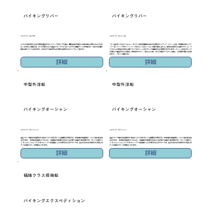
バイキングリバー
バイキングリバー
バイキング・エジプト
バイキング・ミシシッピ
ナイル川を航行するために特別に建造されたバイキングのエジプト船は、国際水準の快適さと気品を備えた設計となっていま
193室のすべてがリバービュー、計386名のお客様をお迎えする最新のバイキング・ミシシッピは、受賞歴を持つバイキ
す。この新しい客船には、すべての広々とした客室にフレンチバルコニーとホテル仕様のベッドが完備され、光あふれる開放
ング・ロングシップやオーシャンシップからインスピレーションを得て誕生しました。船内は洗練された北欧デザインと、ゲ
的な共用スペースがあります。このエリアを航行する中で最も洗練されたリバークルーズ船です。
ストにとって馴染みのある共用スペースをミシシッピ川クルーズ仕様に新たに再設計されています。ミシシッピ川のクルーズ
に特化して建造されたこの船は、最先端のデザイン、広々とした窓、そして快適なアメニティを備え、この地域で初となる真
のモダン・クルーズ客船です。
詳細
詳細
中型外洋船
中型外洋船
バイキングオーシャン
バイキングオーシャン
バイキング・オーシャン II
バイキング・オーシャン I
全室ベランダ付きの小型最新外洋船を2028年までに14隻保有する予定です。各姉妹船の乗客数は1,000名未満に抑え
全室ベランダ付きの小型最新外洋船を2028年までに14隻保有する予定です。各姉妹船の乗客数は1,000名未満に抑え
られており、その絶妙な船体サイズにより、大型客船では接岸できない大半の港へも直接入港が可能です。クルーズ批評サイ
られており、その絶妙な船体サイズにより、大型客船では接岸できない大半の港へも直接入港が可能です。クルーズ批評サイ
ト『Cruise Critic』で「スモールシップ（小型客船）」に分類されるこのフリートは、控えめながらも洗練された気品とモ
ト『Cruise Critic』で「スモールシップ（小型客船）」に分類されるこのフリートは、控えめながらも洗練された気品とモ
ダンな北欧デザインを特徴としています。
ダンな北欧デザインを特徴としています。
詳細
詳細
極地クラス探検船
バイキングエクスペディション