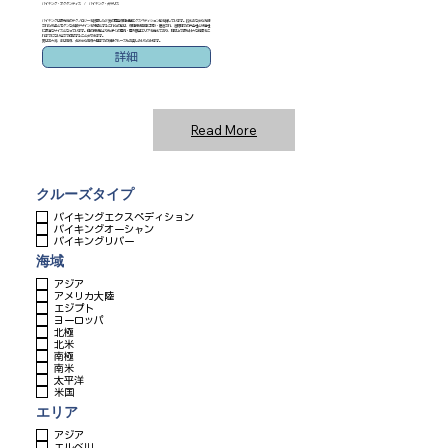
バイキング・オクタンティス / バイキング・ポラリス
バイキングは最先端のテクノロジーを搭載した2隻の同型極地仕様エクスペディション船を擁しています。控えめながら洗練
された気品とモダンな北欧デザインを特徴とするこれらの船は、極地探検専用に設計・建造され、遠隔地での安全性と快適性
に最適なサイズとなっています。他の探検船よりも多くの屋内・屋外展望エリアを備えており、地球上で最も壮大な絶景をこ
れまでにない近さで体感することができます。
夏は五大湖、冬は南極、北米から南極大陸までの横断クルーズもお楽しみいただけます。
詳細
Read More
クルーズタイプ
バイキングエクスペディション
バイキングオーシャン
バイキングリバー
海域
アジア
アメリカ大陸
エジプト
ヨーロッパ
北極
北米
南極
南米
太平洋
米国
エリア
アジア
エルベ川