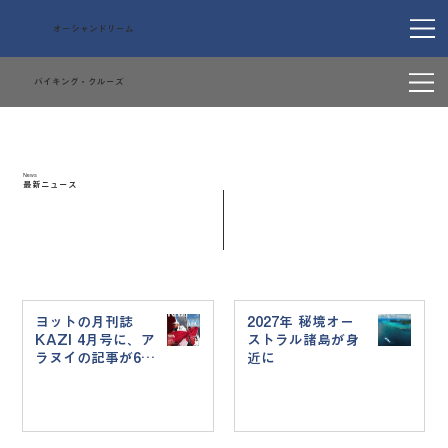
オーシャンドリーム
バイキング・クルーズ
News
最新ニュース
ヨットの月刊誌
2027年 秘境オー
KAZI 4月号に、ア
ストラル諸島が身
ラヌイの記事が6ペ
近に
ージ掲載されまし
た！