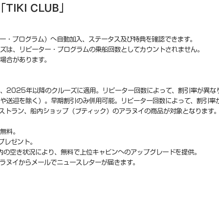
IKI CLUB」
。
ー・プログラム）へ自動加入、ステータス及び特典を確認できます。
ーズは、リピーター・プログラムの乗船回数としてカウントされません。
場合があります。
、2025年以降のクルーズに適用。リピーター回数によって、割引率が異な
や送迎を除く）。早期割引のみ併用可能。リピーター回数によって、割引率
ストラン、船内ショップ（ブティック）のアラヌイの商品が対象となります
が無料。
をプレゼント。
内の空き状況により、無料で上位キャビンへのアップグレードを提供。
ラヌイからメールでニュースレターが届きます。