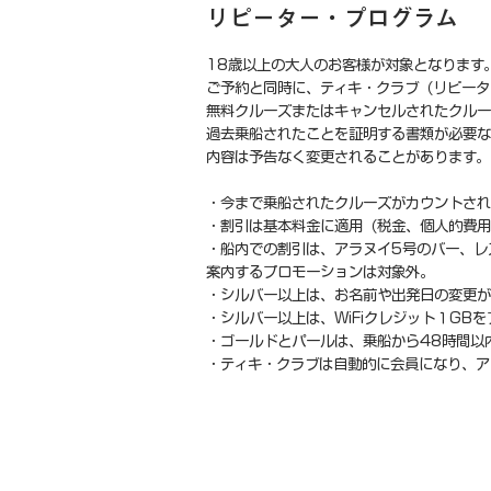
リピーター・プログラム 「T
18歳以上の大人のお客様が対象となります
ご予約と同時に、ティキ・クラブ（リピータ
無料クルーズまたはキャンセルされたクル
過去乗船されたことを証明する書類が必要な
内容は予告なく変更されることがあります。
・今まで乗船されたクルーズがカウントされ
・割引は基本料金に適用（税金、個人的費用
・船内での割引は、アラヌイ5号のバー、レ
案内するプロモーションは対象外。
・シルバー以上は、お名前や出発日の変更
・シルバー以上は、WiFiクレジット１GB
・ゴールドとパールは、乗船から48時間以
・ティキ・クラブは自動的に会員になり、ア