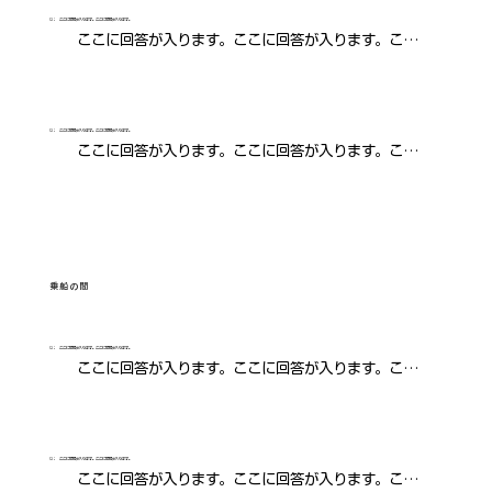
す。ここに回答が入ります。ここに回答が入ります。こ
Q：
ここに質問が入ります。ここに質問が入ります。
ここに回答が入ります。ここに回答が入ります。ここに
こに回答が入ります。ここに回答が入ります。ここに回
回答が入ります。ここに回答が入ります。ここに回答が
答が入ります。ここに回答が入ります。ここに回答が入
入ります。ここに回答が入ります。ここに回答が入りま
ります。
す。ここに回答が入ります。ここに回答が入ります。こ
Q：
ここに質問が入ります。ここに質問が入ります。
ここに回答が入ります。ここに回答が入ります。ここに
こに回答が入ります。ここに回答が入ります。ここに回
回答が入ります。ここに回答が入ります。ここに回答が
答が入ります。ここに回答が入ります。ここに回答が入
入ります。ここに回答が入ります。ここに回答が入りま
ります。
す。ここに回答が入ります。ここに回答が入ります。こ
こに回答が入ります。ここに回答が入ります。ここに回
乗船の間
答が入ります。ここに回答が入ります。ここに回答が入
ります。
Q：
ここに質問が入ります。ここに質問が入ります。
ここに回答が入ります。ここに回答が入ります。ここに
回答が入ります。ここに回答が入ります。ここに回答が
入ります。ここに回答が入ります。ここに回答が入りま
す。ここに回答が入ります。ここに回答が入ります。こ
Q：
ここに質問が入ります。ここに質問が入ります。
ここに回答が入ります。ここに回答が入ります。ここに
こに回答が入ります。ここに回答が入ります。ここに回