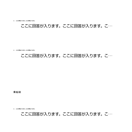
回答が入ります。ここに回答が入ります。ここに回答が
答が入ります。ここに回答が入ります。ここに回答が入
入ります。ここに回答が入ります。ここに回答が入りま
ります。
す。ここに回答が入ります。ここに回答が入ります。こ
Q：
ここに質問が入ります。ここに質問が入ります。
ここに回答が入ります。ここに回答が入ります。ここに
こに回答が入ります。ここに回答が入ります。ここに回
回答が入ります。ここに回答が入ります。ここに回答が
答が入ります。ここに回答が入ります。ここに回答が入
入ります。ここに回答が入ります。ここに回答が入りま
ります。
す。ここに回答が入ります。ここに回答が入ります。こ
Q：
ここに質問が入ります。ここに質問が入ります。
ここに回答が入ります。ここに回答が入ります。ここに
こに回答が入ります。ここに回答が入ります。ここに回
回答が入ります。ここに回答が入ります。ここに回答が
答が入ります。ここに回答が入ります。ここに回答が入
入ります。ここに回答が入ります。ここに回答が入りま
ります。
す。ここに回答が入ります。ここに回答が入ります。こ
こに回答が入ります。ここに回答が入ります。ここに回
乗船後
答が入ります。ここに回答が入ります。ここに回答が入
ります。
Q：
ここに質問が入ります。ここに質問が入ります。
ここに回答が入ります。ここに回答が入ります。ここに
回答が入ります。ここに回答が入ります。ここに回答が
入ります。ここに回答が入ります。ここに回答が入りま