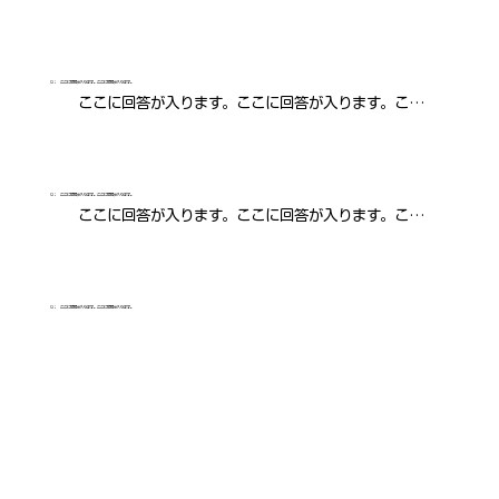
回答が入ります。ここに回答が入ります。ここに回答が
入ります。ここに回答が入ります。ここに回答が入りま
す。ここに回答が入ります。ここに回答が入ります。こ
Q：
ここに質問が入ります。ここに質問が入ります。
ここに回答が入ります。ここに回答が入ります。ここに
こに回答が入ります。ここに回答が入ります。ここに回
回答が入ります。ここに回答が入ります。ここに回答が
答が入ります。ここに回答が入ります。ここに回答が入
入ります。ここに回答が入ります。ここに回答が入りま
ります。
す。ここに回答が入ります。ここに回答が入ります。こ
Q：
ここに質問が入ります。ここに質問が入ります。
ここに回答が入ります。ここに回答が入ります。ここに
こに回答が入ります。ここに回答が入ります。ここに回
回答が入ります。ここに回答が入ります。ここに回答が
答が入ります。ここに回答が入ります。ここに回答が入
入ります。ここに回答が入ります。ここに回答が入りま
ります。
す。ここに回答が入ります。ここに回答が入ります。こ
Q：
ここに質問が入ります。ここに質問が入ります。
ここに回答が入ります。ここに回答が入ります。ここに
こに回答が入ります。ここに回答が入ります。ここに回
回答が入ります。ここに回答が入ります。ここに回答が
答が入ります。ここに回答が入ります。ここに回答が入
入ります。ここに回答が入ります。ここに回答が入りま
ります。
す。ここに回答が入ります。ここに回答が入ります。こ
こに回答が入ります。ここに回答が入ります。ここに回
答が入ります。ここに回答が入ります。ここに回答が入