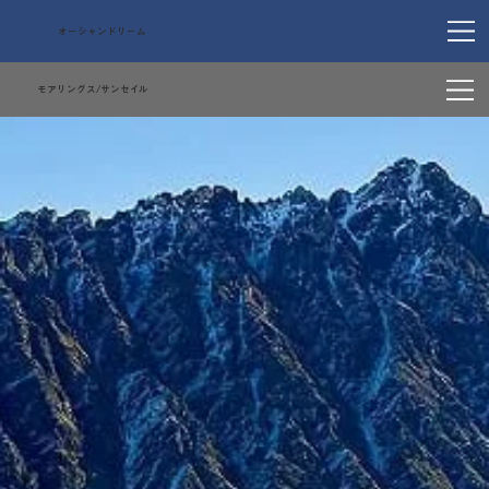
オーシャンドリーム
モアリングス/サンセイル