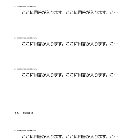
す。ここに回答が入ります。ここに回答が入ります。こ
Q：
ここに質問が入ります。ここに質問が入ります。
ここに回答が入ります。ここに回答が入ります。ここに
こに回答が入ります。ここに回答が入ります。ここに回
回答が入ります。ここに回答が入ります。ここに回答が
答が入ります。ここに回答が入ります。ここに回答が入
入ります。ここに回答が入ります。ここに回答が入りま
ります。
す。ここに回答が入ります。ここに回答が入ります。こ
Q：
ここに質問が入ります。ここに質問が入ります。
ここに回答が入ります。ここに回答が入ります。ここに
こに回答が入ります。ここに回答が入ります。ここに回
回答が入ります。ここに回答が入ります。ここに回答が
答が入ります。ここに回答が入ります。ここに回答が入
入ります。ここに回答が入ります。ここに回答が入りま
ります。
す。ここに回答が入ります。ここに回答が入ります。こ
Q：
ここに質問が入ります。ここに質問が入ります。
ここに回答が入ります。ここに回答が入ります。ここに
こに回答が入ります。ここに回答が入ります。ここに回
回答が入ります。ここに回答が入ります。ここに回答が
答が入ります。ここに回答が入ります。ここに回答が入
入ります。ここに回答が入ります。ここに回答が入りま
ります。
す。ここに回答が入ります。ここに回答が入ります。こ
こに回答が入ります。ここに回答が入ります。ここに回
クルーズ前後泊
答が入ります。ここに回答が入ります。ここに回答が入
ります。
Q：
ここに質問が入ります。ここに質問が入ります。
ここに回答が入ります。ここに回答が入ります。ここに