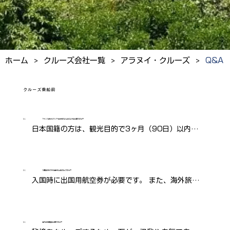
>
>
>
ホーム
クルーズ会社一覧
アラヌイ・クルーズ
Q&A
クルーズ乗船前
Q：
フランス領ポリネシアを旅行するためにビザは必要ですか？
日本国籍の方は、観光目的で3ヶ月（90日）以内の
滞在であれば観光ビザは不要です。未使用ページが2
ページ以上とパスポートの有効期限が出国時3ヵ月
以上必要です。
Q：
入国手続きで気を付ける点はなんですか？
入国時に出国用航空券が必要です。 また、海外旅行
保険の証明、宿泊施設の証明（滞在期間をカバーす
るホテル予約証明等）、滞在費用などの証明証持参
が望ましいです。
Q：
海外旅行保険は必要ですか？