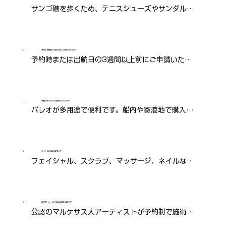
サンゴ礁を歩くため、テニスシューズやサンダルな
ど歩きやすい靴が必要です。
Q：
特別食（医療的に必要な食事）は対応できますか？
予約時または出航日の3週間以上前にご申請いただ
く必要があります。
Q：
女性向けのおすすめの服装はありますか？
パレオが多用途で便利です。船内や寄港地で購入で
きます。
Q：
スパサービスはありますか？
フェイシャル、スクラブ、マッサージ、ネイルなど
の施術をご利用いただけます。
Q：
船内でタトゥーを入れることはできますか？
公認のマルケサス人アーティストが予約制で施術い
たします。伝統模様でオリジナルデザインが可能で