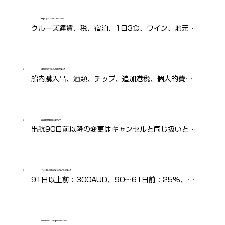
Q：
料金に含まれるものは何ですか？
クルーズ運賃、税、宿泊、1日3食、ワイン、地元レ
ストラン昼食、寄港地ツアー、文化ショーなどが含
まれます。
Q：
料金に含まれないものは何ですか？
船内購入品、酒類、チップ、追加港税、個人的費用
などは含まれません。
Q：
出航日の変更はできますか？
出航90日前以降の変更はキャンセルと同じ扱いとな
り、手数料が発生します。
Q：
キャンセル料はどのようになっていますか？
91日以上前：300AUD、90〜61日前：25%、
60〜45日前：50%、44〜30日前：75%、30日
前未満：100%です。
Q：
未使用サービスの返金はありますか？