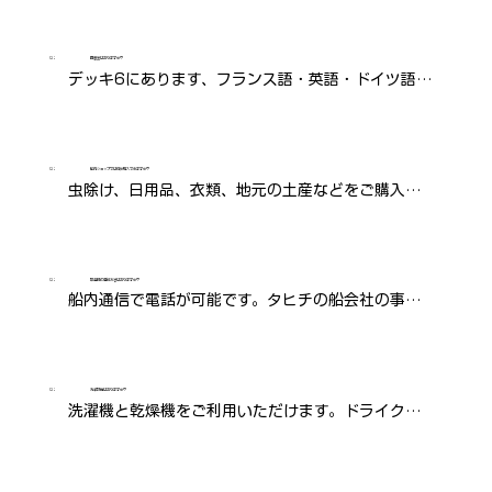
す。
Q：
図書室はありますか？
デッキ6にあります、フランス語・英語・ドイツ語の
書籍がございます。
Q：
船内ショップでは何が購入できますか？
虫除け、日用品、衣類、地元の土産などをご購入い
ただけます。
Q：
緊急時の連絡方法はありますか？
船内通信で電話が可能です。タヒチの船会社の事務
所経由で船に連絡できます。
Q：
洗濯設備はありますか？
洗濯機と乾燥機をご利用いただけます。ドライクリ
ーニングはございません。