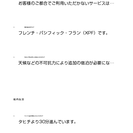
お客様のご都合でご利用いただかないサービスは、
返金致しかねます。
Q：
現地の通貨は何ですか？
フレンチ・パシフィック・フラン（XPF）です。
Q：
天候などで予定が変わった場合はどうなりますか？
天候などの不可抗力により追加の宿泊が必要になっ
た場合、その宿泊費や食事代はお客様の自己負担と
なります。また、CPTMの船は貨物輸送が主目的の
ため、出航日・寄港地・クルーズの期間は出発前や
航行中に変更されることがあります。貨物船での旅
船内生活
行は時間に余裕を持ち、こうした可能性を想定して
おく必要があります。CPTMおよび代理店は、遅延
Q：
マルケサス諸島の時間はどうなっていますか？
や旅程変更に伴う追加費用（宿泊・食事代など）を
タヒチより30分進んでいます。
負担いたしません。