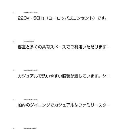
Q：
船内の電圧はどうなっていますか？
220V・50Hz（ヨーロッパ式コンセント）です。
Q：
Wi-Fiは利用できますか？
客室と多くの共有スペースでご利用いただけます。
ログインコードはショップで購入できます。
Q：
どのような服装が適していますか？
カジュアルで洗いやすい服装が適しています。ショ
ーツ、Tシャツ、水着、雨具、防寒着などがおすすめ
です。
Q：
食事はどのように提供されますか？
船内のダイニングでカジュアルなファミリースタイ
ルで提供されます。
Q：
どのような靴が適していますか？