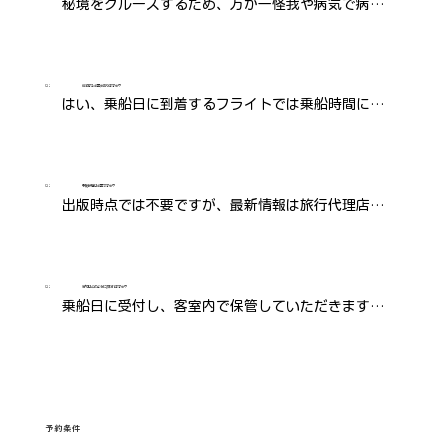
秘境をクルーズするため、万が一怪我や病気で病院
にヘリコプターや飛行機で運ばなくてはいけない
時、全て自己負担になります。緊急避難を十分カバ
ーする海外旅行保険に必ずご加入ください。
Q：
前泊する必要がありますか？
はい、乗船日に到着するフライトでは乗船時間に間
に合わないので、一日前に到着する必要がありま
す。
Q：
予防接種は必要ですか？
出版時点では不要ですが、最新情報は旅行代理店
や、フランス領事館へご確認ください。
Q：
荷物はどのように扱われますか？
乗船日に受付し、客室内で保管していただきます。
ラベルに名前・船名・キャビン番号をご記入くださ
い。
予約条件