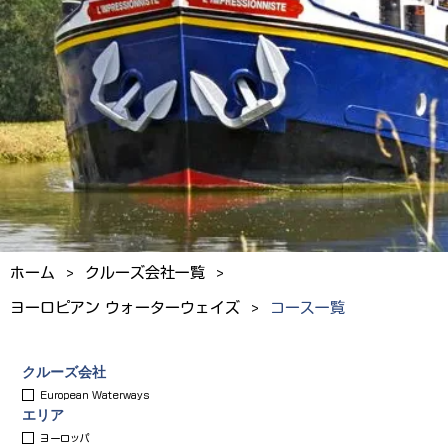
>
>
ホーム
クルーズ会社一覧
>
ヨーロピアン ウォーターウェイズ
コース一覧
クルーズ会社
European Waterways
エリア
ヨーロッパ