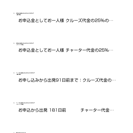
高級シャトーのヴィンテージワイン、熱気球などの
オプショナル観光、通信費、ランドリー、その他個
Q：
お申込み条件はどのようになっていますか？
（個人予約）
お申込金としてお一人様 クルーズ代金の25％のお
人的費用、その他クルーズ料金に含まれていない費
払払いとお申込書が揃った時点で予約成立となりま
用
す。 

Q：
お申込み条件はどのようになっていますか？
お申込金はご予約から1週間以内、残金は出発90日
（チャーター予約）
お申込金としてお一人様 チャーター代金の25％の
前までにお支払いください。
お払払いとお申込書が揃った時点で予約成立となり
ます。お申込金はご予約から1週間以内、残金は出発
Q：
キャンセル条件はどのようになっていますか？
120日前までにお支払いいただきます。チャーター
（個人予約）
お申し込みから出発91日前まで：クルーズ代金の
でのお申し込みを有効にするため、グループで代表
25％（お申込金全額）

者をお１人選んでいただき、その代表者が契約、予
出発90日前から出発日当日、もしくは乗船されなか
約とお支払い、ブッキング条件の責任者になりま
Q：
キャンセル条件はどのようになっていますか？
った場合：100％

（チャーター予約）
す。
お申込から出発 181日前　　    チャーター代金の 
※重要：キャンセルは、全て書面でお申し出いただ
25％　（お申込金）※

くものとし、船社受領日をもってキャンセル日とい
出発 180日前から 121日前　　チャーター代金の 
たします。
Q：
子供は乗船できますか？