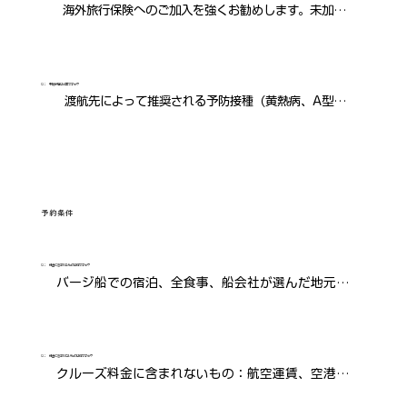
海外旅行保険へのご加入を強くお勧めします。未加入の
場合は、旅行中に発生する全ての費用（旅行中断、旅行
遅延、医療費、検疫費用、緊急避難／本国送還など）が
自己負担となります。クレジットカード付帯保険は補償
Q：
予防接種は必要ですか？
渡航先によって推奨される予防接種（黄熱病、A型肝炎
が十分で無い事が多いため利用条件や補償内容を必ずご
など）がないか確認し、必要な場合は早めの接種をお勧
確認ください。
めします。
予約条件
Q：
料金に含まれるものは何ですか？
バージ船での宿泊、全食事、船会社が選んだ地元産
のワイン（船内で提供するもの）、アルコール飲
料、日程表に明記された観光と入場料、自転車（電
動自転車を除く）、その他船に備えつけの装備、集
Q：
料金に含まれないものは何ですか？
クルーズ料金に含まれないもの：航空運賃、空港
合/解散場所からバージ船間の送迎
税、パスポート/ビザ取得費用、旅行保険、チップ、