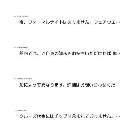
ブがある船の場合は水着やラッシュガードもお持ち
ください。体温調整ができる重ね着をお勧めしま
Q：
ドレスコードはありますか？
夜、フォーマルナイトはありません。フェアウエル
す。フード付きの軽いウィンドブレーカーや帽子、
ディナーはエレガントカジュアルです。女性はワン
サングラスもあると便利です。
ピース、スカート、スラックスにセーターやブラウ
スを合わせて、男性はズボンに襟付きシャツなどを
Q：
Wi-Fiは利用できますか？
船内では、ご自身の端末をお持ちいただければ 無料
お召しください。ジャケットやネクタイは気分に合
のWi Fiをご利用いただけます。 ただし、周辺に何も
わせてお召し下さい。
ない地域では接続が制限される場合があります。
Q：
船内の電圧はどうなっていますか？
船によって異なります。詳細はお問い合わせくださ
い。
Q：
チップは必要ですか？
クルーズ代金にはチップは含まれておりません。チ
ップはあくまでお客様の任意となりますが、提供さ
れたサービスにご満足いただけた場合は、クルー一