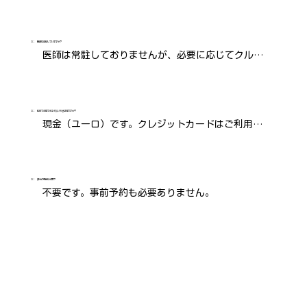
※船内には数段ですが階段があります。
Q：
医師は乗船していますか？
医師は常駐しておりませんが、必要に応じてクルー
ズのルート沿いの医師や病院への連絡をお手伝いい
たします。
Q：
船内で利用できる支払い方法は何ですか？
現金（ユーロ）です。クレジットカードはご利用で
きません。
Q：
観光の予約は必要？
不要です。事前予約も必要ありません。
クルーズ前後泊