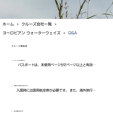
>
>
ホーム
クルーズ会社一覧
>
ヨーロピアン ウォーターウェイズ
Q&A
クルーズ乗船前
Q：
パスポートとビザは必要ですか？
パスポートは、未使用ページが2ページ以上と有効期限
が出国時6ヵ月以上必要です。ビザは訪問する国によっ
て異なります。詳細は外務省HPの査証（ビザ）につい
てをご確認くだい。

Q：
入国手続きで気を付ける点はなんですか？
入国時に出国用航空券が必要です。 また、海外旅行保険
https://www.anzen.mofa.go.jp/trip/index.html
の証明、宿泊施設の証明（滞在期間をカバーするホテル
予約証明等）、滞在費用などの証明証持参が望ましいで
す。
Q：
海外旅行保険は必要ですか？