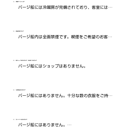
同大変ありがたく存じます。目安として、業界の推
Q：
部屋のアメニティは？
バージ船には冷暖房が完備されており、客室にはシ
奨基準はクルーズ代金の5%から10%程度とされて
ャワー付きの専用バスルームが備わっています。ま
います。
た、CDプレーヤーやiPodドックなどの音楽システ
ムが備わっており、Wi-Fiインターネット接続も利用
Q：
喫煙は可能ですか？
バージ船内は全面禁煙です。喫煙をご希望のお客様
可能です。

は、船外または屋外デッキにて、他のお客様から離
ボディジェル、ハンドソープ、シャンプー、タオ
れた場所で喫煙していただきますようお願いいたし
ル、バスローブ、スリッパ、ヘアドライヤーもご用
ます。
Q：
船内ショップはありますか？ 何が購入できますか？
意しています。
バージ船にはショップはありません。
Q：
洗濯設備はありますか？
バージ船にはありません。十分な数の衣服をご持参
ください。緊急の時はクルーが出来る限り対応しま
すが、万全ではありません。
Q：
エレベーターはありますか？
バージ船にはありません。
