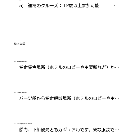
25％　（お申込金）

a)　通常のクルーズ：12歳以上参加可能　　　

出発 120日前から出発日当日　 100％

　　ファミリークルーズとチャーター：何歳からで
※お申込金（出発181日前）はノンリファンダブル
も参加可能　　　

ですが、チャーター最小人数を割った場合、同じ
　　※12歳未満はお問い合わせ下さい、2歳未満は
年・同じ船・同じ出発日、または別の出発日に個人
無料

船内生活
として　予約変更できます。チャーターのお申込金
b)　Athos号：チャーターの時のみ18歳未満参加可
を、個人予約のお申込金または残金に充当すること
能

ができます。但し、変更手数料は、別途1人当り
Q：
乗船時間と乗船場所は？
c)　18歳未満の料金：6泊7日のクルーズで1人当た
指定集合場所（ホテルのロビーや主要駅など）から
200ユーロの手数料が発生します。

り250ユーロの割引　(La Nouvelle Etoile号以外)

バージ船まで送迎します。集合場所と集合時間はコ
※重要：キャンセルは、全て書面でお申し出いただ
d)　子供でも定員の1人としてカウントされます。
ースによって異なります。

くものとし、船社受領日をもってキャンセル日とい
（例　定員6人の場合、大人5名+0歳児1名）
通常の乗船時間は4:00PM前後です。詳細はお問い
Q：
下船時間と下船場所は？
たします。
バージ船から指定解散場所（ホテルのロビーや主要
合わせください。
駅など）まで送迎します。解散場所と解散時間はコ
ースによって異なります。

通常の下船時間は9:00AM前後です。詳細はお問い
Q：
どのような服装が適していますか？
船内、下船観光ともカジュアルです。楽な服装で、
合わせください。
観光には歩きやすい靴をご用意ください。ホットタ