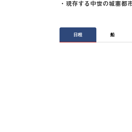
・現存する中世の城塞都
日程
船