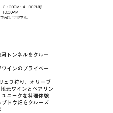
3：00PM～4：00PM頃
10:00AM
プ送迎が可能です。
運河トンネルをクルー
でワインのプライベー
inでトリュフ狩り、オリーブ
、地元ワインとペアリン
、ユニークな料理体験
るブドウ畑をクルーズ
求