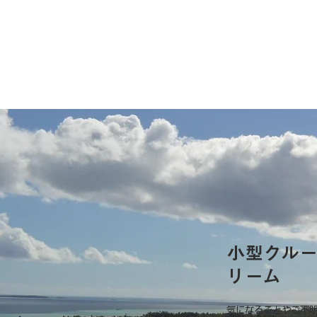
小型クル
リーム
気になることやご不