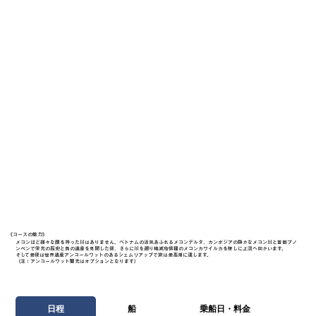
《​コースの魅力》
メコンほど様々な顔を持った川はありません。ベトナムの活気あふれるメコンデルタ、カンボジアの静かなメコン川と首都プノ
ンペンで栄光の歴史と負の遺産を見聞した後、さらに川を遡り絶滅危惧種のメコンカワイルカを探しに上流へ向かいます。
そして最後は世界遺産アンコールワットのあるシェムリアップで旅は最高潮に達します。
（注：アンコールワット観光はオプションとなります）
日程
船
乗船日・料金