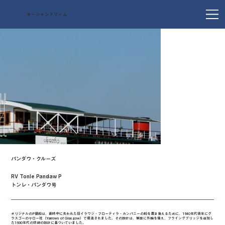
オーシャンドリーム
パンダウ・クルーズ
RV Tonle Pandaw P
トンレ・パンダウ号
オリジナルのP級船は、戦時中に失われた旧イラワジ・フローティラ・カンパニーの船を置き換えるために、1940年代後半にグ
ラスゴーのヤロー社（Yarrows of Glasgow）で建造されました。その設計は、側面に外輪を備え、フライングブリッジを追加し
た1930年代の初期の設計に基づいていました。