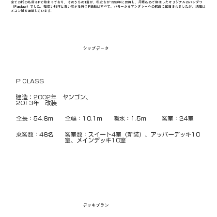
全ての船の名前はPで始まっており、そのうちの1隻が、私たちが1998年に取得し、丹精込めて修復したオリジナルのパンダウ
（Pandaw）でした。幅広い船体と浅い喫水を持つP級船はすべて、バモーからマンダレーへの航路に配備されましたが、現在は
メコン川を運航しています。
シップデータ
P CLASS
建造：2002年　ヤンゴン、
2013年　改装
全長：54.8ｍ
全幅：10.1ｍ
喫水：1.5ｍ
客室：24室
乗客数：48名
客室数：スイート4室（新装）、アッパーデッキ10
室、メインデッキ10室
デッキプラン