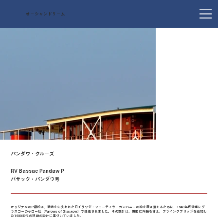
オーシャンドリーム
パンダウ・クルーズ
RV Bassac Pandaw P
バサック・パンダウ号
オリジナルのP級船は、戦時中に失われた旧イラワジ・フローティラ・カンパニーの船を置き換えるために、1940年代後半にグ
ラスゴーのヤロー社（Yarrows of Glasgow）で建造されました。その設計は、側面に外輪を備え、フライングブリッジを追加し
た1930年代の初期の設計に基づいていました。