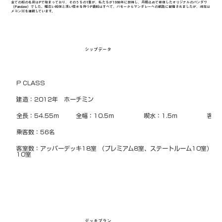
全ての船の名前はPで始まっており、そのうちの1隻が、私たちが1998年に取得し、丹精込めて修復したオリジナルのパンダウ
（Pandaw）でした。幅広い船体と浅い喫水を持つP級船はすべて、バモーからマンダレーへの航路に配備されましたが、現在は
メコン川を運航しています。
シップデータ
P CLASS
建造：2012年　ホーチミン
全長：54.55ｍ
全幅：10.5ｍ
喫水：1.5ｍ
客室
乗客数：56名
客室数：アッパーデッキ18室 （プレミアム8室、ステートルーム10室）、
10室
デッキプラン