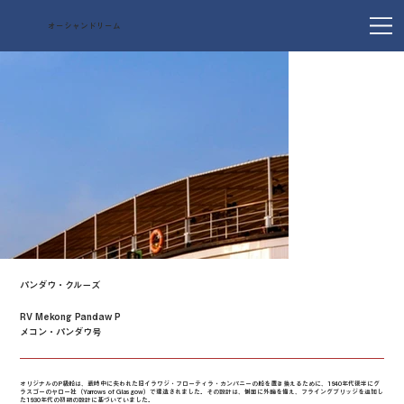
オーシャンドリーム
パンダウ・クルーズ
RV Mekong Pandaw P
メコン・パンダウ号
オリジナルのP級船は、戦時中に失われた旧イラワジ・フローティラ・カンパニーの船を置き換えるために、1940年代後半にグ
ラスゴーのヤロー社（Yarrows of Glasgow）で建造されました。その設計は、側面に外輪を備え、フライングブリッジを追加し
た1930年代の初期の設計に基づいていました。