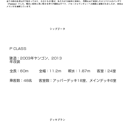
全ての船の名前はPで始まっており、そのうちの1隻が、私たちが1998年に取得し、丹精込めて修復したオリジナルのパンダウ
（Pandaw）でした。幅広い船体と浅い喫水を持つP級船はすべて、バモーからマンダレーへの航路に配備されましたが、現在は
メコン川を運航しています。
シップデータ
P CLASS
建造：2003年ヤンゴン、2013
年改装
全長：60ｍ
全幅：11.2ｍ
喫水：1.87ｍ
客室：24室
乗客数：48名
客室数：アッパーデッキ18室、メインデッキ6室
デッキプラン