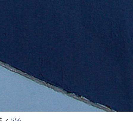
>
Q&A
ズ