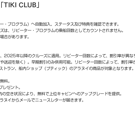
IKI CLUB」
。
ー・プログラム）へ自動加入、ステータス及び特典を確認できます。
ーズは、リピーター・プログラムの乗船回数としてカウントされません。
場合があります。
、2025年以降のクルーズに適用。リピーター回数によって、割引率が異な
や送迎を除く）。早期割引のみ併用可能。リピーター回数によって、割引率
ストラン、船内ショップ（ブティック）のアラヌイの商品が対象となります
が無料。
をプレゼント。
内の空き状況により、無料で上位キャビンへのアップグレードを提供。
ラヌイからメールでニュースレターが届きます。