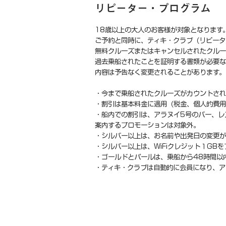
リピーター・プログラム 「T
18歳以上の大人のお客様が対象となります
ご予約と同時に、ティキ・クラブ（リピータ
無料クルーズまたはキャンセルされたクル
過去乗船されたことを証明する書類が必要な
内容は予告なく変更されることがあります。
・今まで乗船されたクルーズがカウントされ
・割引は基本料金に適用（税金、個人的費用
・船内での割引は、アラヌイ5号のバー、レ
案内するプロモーションは対象外。
・シルバー以上は、お名前や出発日の変更
・シルバー以上は、WiFiクレジット１GB
・ゴールドとパールは、乗船から48時間以
・ティキ・クラブは自動的に会員になり、ア