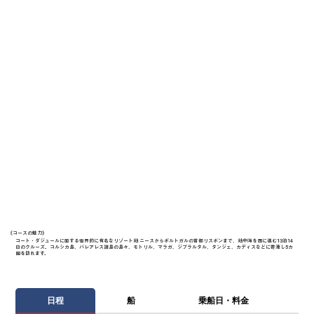
《​コースの魅力》
コート・ダジュールに面する世界的に有名なリゾート地 ニースからポルトガルの首都リスボンまで、地中海を西に進む13泊14
日のクルーズ。コルシカ島、バレアレス諸島の島々、モトリル、マラガ、ジブラルタル、タンジェ、カディスなどに寄港し5カ
国を訪れます。
日程
船
乗船日・料金