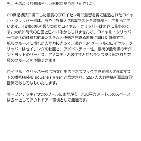
も、そのような素晴らしい帆船はありませんでした。
20世紀初頭に竣工した伝説のプロイセン号に着想を得て建造されたロイヤ
ル・クリッパー号は、今や世界最大の5本マスト全装帆船として知られて
います。42枚の帆を張りつめたロイヤル・クリッパーはまさに見もので
す。大帆船時代の亡霊と思われるかもしれませんが、ロイヤル・クリッパ
ーは現代の精緻な航海システムと快適さを誇る未来に向けた帆船です。
帆船クルーズに慣れた人たちにとって、長さ134メートルのロイヤル・ク
リッパーはセイリングの壮麗さ、アドベンチャー性、伝統が最高級のモダ
ン・ヨットのサービス、アメニティと居住性とがバランス良く配された究
極のクルーズを体験できます。
ロイヤル・クリッパー号は2001年のギネスブックで世界最大の5本マス
トの横帆艤装船(square rigger)と認定され、227人のお客様を豪華な雰
囲気でおもてなしいたします。
オープンデッキと3つのプールにまたがる1760平方メートルのスペース
は広々としてアウトドアー環境として最適です。