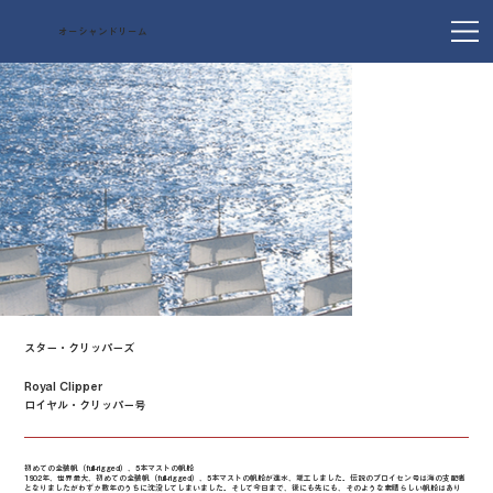
オーシャンドリーム
スター・クリッパーズ
Royal Clipper
ロイヤル・クリッパー号
初めての全装帆（full-rigged）、5本マストの帆船
1902年、世界最大、初めての全装帆（full-rigged）、5本マストの帆船が進水、竣工しました。伝説のプロイセン号は海の支配者
となりましたがわずか数年のうちに沈没してしまいました。そして今日まで、後にも先にも、そのような素晴らしい帆船はあり