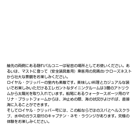
舳先の両側にある隠れバルコニーは秘密の場所としてお使いください。あ
るいは、マストに登って（安全装具着用）乗客用の見晴台/クローズネスト
から壮大な景観をお楽しみください。
ロイヤル・クリッパーの室内も素敵です。美味しい料理とカジュアルな装
いでお楽しみいただけるエレガントなダイニングルームは3層のアトリウ
ムから太陽光を取り入れています。船尾にあるウォータースポーツ用のマ
リナ・プラットフォームからは、沖止めの際、海の状況がよければ、直接
海に入ることができます。
そしてロイヤル・クリッパー号には、この船ならではのスパとヘルスクラ
ブ、水中のガラス窓付のキャプテン・ネモ・ラウンジがあります。究極の
体験をお楽しみください。