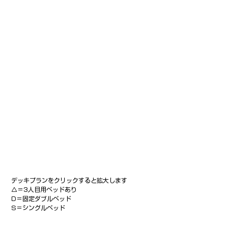
デッキプランをクリックすると拡大します
△＝3人目用ベッドあり
D＝固定ダブルベッド
S＝シングルベッド