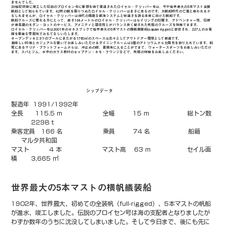
ませんでした。
20世紀初頭に竣工した伝説のプロイセン号に着想を得て建造されたロイヤル・クリッパー号は、今や世界最大の5本マスト全装
帆船として知られています。42枚の帆を張りつめたロイヤル・クリッパーはまさに見ものです。大帆船時代の亡霊と思われるか
もしれませんが、ロイヤル・クリッパーは現代の精緻な航海システムと快適さを誇る未来に向けた帆船です。
帆船クルーズに慣れる方にとって、長さ134メートルのロイヤル・クリッパーはセイリングの壮麗さ、アドベンチャー性、伝統
が最高級のモダン・ヨットのサービス、アメニティと居住性とがバランス良く配された究極のクルーズを体験できます。
ロイヤル・クリッパー号は2001年のギネスブックで世界最大の5本マストの横帆艤装船(square rigger)と認定され、227人のお客
様を豪華な雰囲気でおもてなしいたします。
オープンデッキと3つのプールにまたがる1760㎡のスペースは広々としてアウトドアー環境として最適です。
美味しい料理とカジュアルな装いでお楽しみいただけるダイニングルームは3層のアトリウムから太陽光を取り入れています。船
尾にあるマリナ・プラットフォームからは、沖止めの際、直接海に入ることができて、ウォータースポーツをお楽しみいただけ
ます。スパとジム、水中のガラス窓付のキャプテン・ネモ・ラウンジなどで、究極の体験をお楽しみください。
シップデータ
製造年  1991/1992年
全長      115.5 m                    全幅         15 m                   総トン数 
          2298 t
乗客定員   166 名                    乗員         74 名                   船籍      
     マルタ共和国
マスト          4 本                    マスト高    63 m                  セイル面
積       3,665 ㎡
世界最大の5本マストの横帆艤装船
1902年、世界最大、初めての全装帆（full-rigged）、5本マストの帆船
が進水、竣工しました。伝説のプロイセン号は海の支配者となりましたが
わずか数年のうちに沈没してしまいました。そして今日まで、後にも先に