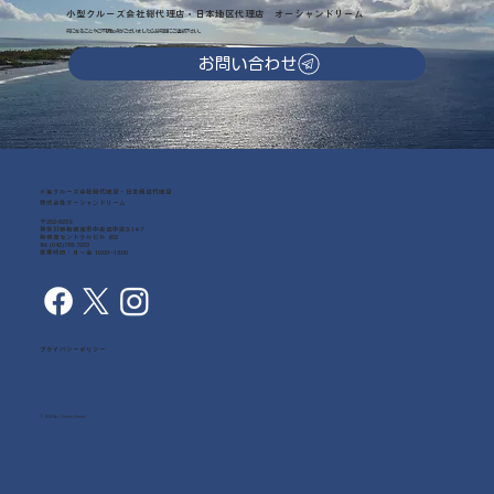
小型クルーズ会社総代理店・日本地区代理店 オーシャンドリーム
気になることやご不明な点がございましたらお気軽にご連絡下さい。
お問い合わせ
小型クルーズ会社総代理店・日本地区代理店
株式会社オーシャンドリーム
〒252-0239
神奈川県相模原市中央区中央3-14-7
相模原セントラルビル 602
Tel: (042)768-7203
営業時間：月～金 10:00~18:00
プライバシーポリシー
© 2026 by Ocean Dream