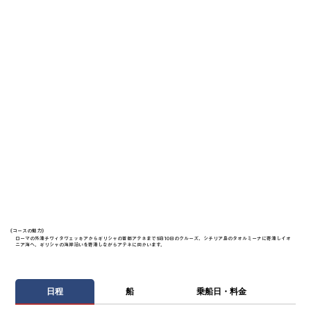
《​コースの魅力》
ローマの外港チヴィタヴェッキアからギリシャの首都アテネまで9泊10日のクルーズ。シチリア島のタオルミーナに寄港しイオ
ニア海へ。ギリシャの海岸沿いを寄港しながらアテネに向かいます。
日程
船
乗船日・料金