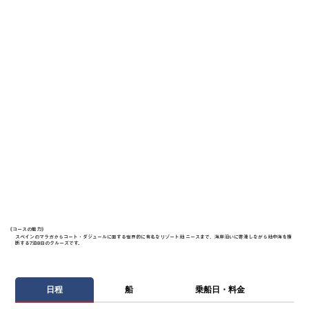
《​コースの魅力》
スペインのマラガからコート・ダジュールに面する世界的に有名なリゾート地 ニースまで、海岸沿いに寄港しながら地中海を横
断する7泊8日のクルーズです。
日程
船
乗船日・料金