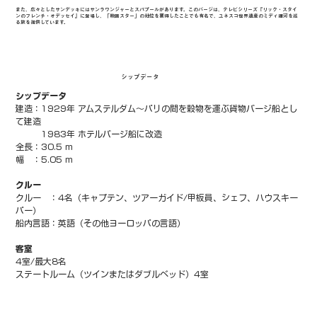
また、広々としたサンデッキにはサンラウンジャーとスパプールがあります。このバージは、テレビシリーズ『リック・スタイ
ンのフレンチ・オデッセイ』に登場し、「映画スター」の地位を獲得したことでも有名で、ユネスコ世界遺産のミディ運河を巡
る旅を提供しています。
シップデータ
シップデータ
建造：1929年 アムステルダム～パリの間を穀物を運ぶ貨物バージ船とし
て建造 
         1983年 ホテルバージ船に改造 
全長：30.5 m 
幅   ：5.05 m
クルー
クルー   ：4名（キャプテン、ツアーガイド/甲板員、シェフ、ハウスキー
パー） 
船内言語：英語（その他ヨーロッパの言語）
客室
4室/最大8名
ステートルーム（ツインまたはダブルベッド）4室