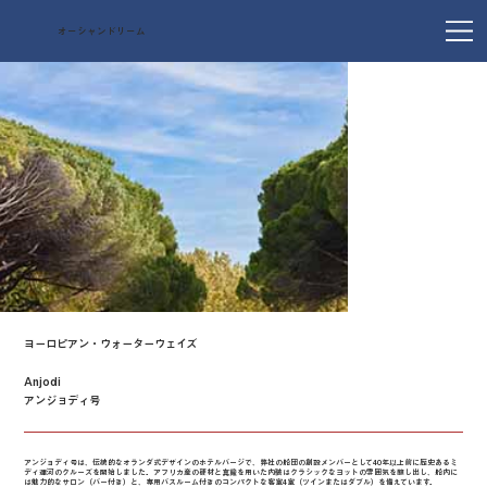
オーシャンドリーム
ヨーロピアン・ウォーターウェイズ
Anjodi
アンジョディ号
アンジョディ号は、伝統的なオランダ式デザインのホテルバージで、弊社の船団の創設メンバーとして40年以上前に歴史あるミ
ディ運河のクルーズを開始しました。アフリカ産の硬材と真鍮を用いた内装はクラシックなヨットの雰囲気を醸し出し、船内に
は魅力的なサロン（バー付き）と、専用バスルーム付きのコンパクトな客室4室（ツインまたはダブル）を備えています。