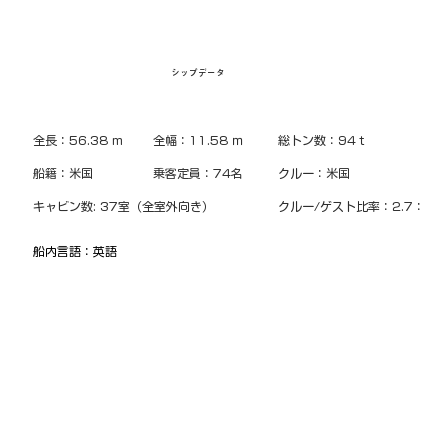
シップデータ
全長：56.38 m
全幅：11.58 ｍ
総トン数：94ｔ
建
船籍：米国
乗客定員：74名
クルー：米国
デ
キャビン数: 37室（全室外向き）
クルー/ゲスト比率：2.7：1
船内言語：英語