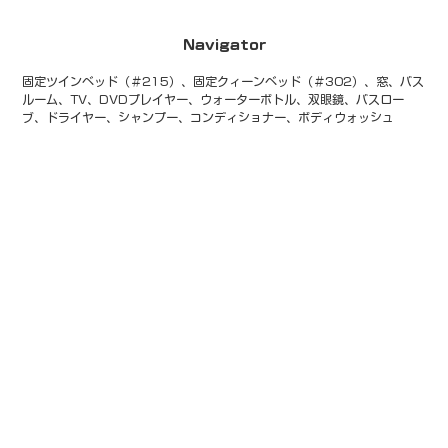
Navigator
固定ツインベッド（＃215）、固定クィーンベッド（＃302）、窓、バス
ルーム、TV、DVDプレイヤー、ウォーターボトル、双眼鏡、バスロー
ブ、ドライヤー、シャンプー、コンディショナー、ボディウォッシュ