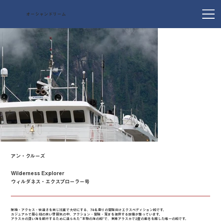
オーシャンドリーム
アン・クルーズ
Wilderness Explorer
ウィルダネス・エクスプローラー号
探検・アクセス・快適さを同じ比重で大切にする、74名乗りの冒険向けエクスペディション船です。
カジュアルで居心地の良い雰囲気の中、アクション・冒険・寛ぎを提供する設備が整っています。
アラスカの深い海を航行するために造られた“本物の海の船”で、東南アラスカで2度の厳冬を越した唯一の船です。