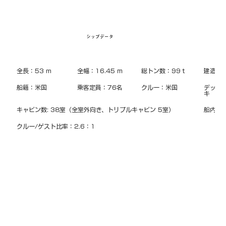
シップデータ
全長：53 m
全幅：16.45 ｍ
総トン数：99ｔ
建造：1
船籍：米国
乗客定員：76名
クルー：米国
デッキ
キ 
キャビン数: 38室（全室外向き、トリプルキャビン 5室）
船内言
クルー/ゲスト比率：2.6：1