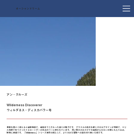
オーシャンドリーム
アン・クルーズ
Wilderness Discoverer
ウィルダネス・ディスカバラー号
乗客を温かく迎える小型探検船で、細部までこだわった造りが魅力です。 アラスカの自然を感じさせるデザインが特徴で、ペリ
ル海峡で見つかったイエローシダーの丸太がバーに使われています。 浅い喫水のおかげで大型船が入れない水域にも入り込め、
探検に最適です。 「Wilderness」シリーズ最初の船として、より大きな冒険への道を切り開いた船です。