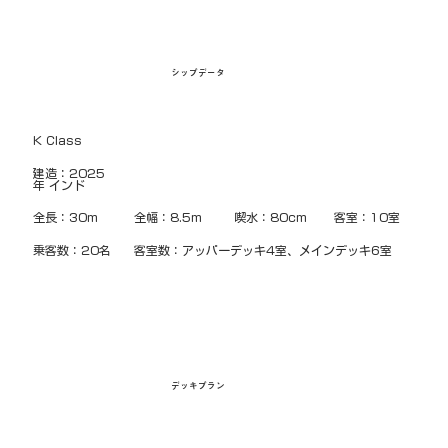
シップデータ
K Class
建造：2025
年 インド
全長：30m
全幅：8.5m
喫水：80cm
客室：10室 
乗客数：20名
客室数：アッパーデッキ4室、メインデッキ6室
デッキプラン