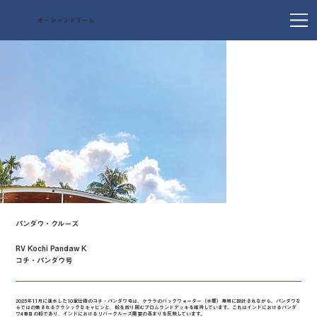
オーシャンドリーム
パンダウ・クルーズ
RV Kochi Pandaw K
コチ・パンダウ号
2025年11月に進水した10室仕様のコチ・パンダウ号は、ケララのバックウォーター（水郷）専用に設計されながら、パンダウな
らではの愛されるクラシックなキャビンと、船を取り囲むプロムランドデッキを維持しています。これはインドにおけるパンダ
ウ4番目の船であり、インドにおけるリバークルーズ需要の高まりを反映しています。