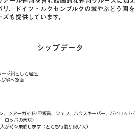
リアール運河を含む絵画的な運河クルーズに加
パリ、ドイツ・ルクセンブルクの城やぶどう園を
ーズも提供しています。
シップデータ
ぶバージ船として建造
ホテルバージ船へ改造
プテン、ツアーガイド/甲板員、シェフ、ハウスキーパー、パイロット
ヨーロッパの言語）
型犬が時々乗船します（とても行儀が良い犬）