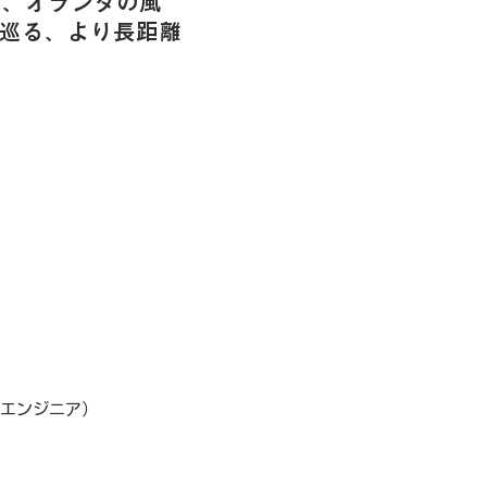
え、オランダの風
巡る、より長距離
/エンジニア）