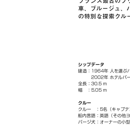
フランス最古のブ
車、ブルージュ、
の特別な探索クル
シップデータ
建造：1964年 人を運
         2002年 
全長：30.5 m
幅   ：5.05 m
クルー
クルー   ：5名（キャ
船内言語：英語（その他
バージ犬：オーナーの小