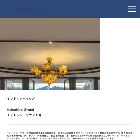
オーシャンドリーム
インドシナセイルズ
Indochine Grand
インドシン・グランド号
インドシン・グランド号は2025年進水の新造船で、30年以上の実績を持つインドシナセイルズ最新の最高傑作です。世界的に有
名な景勝地ハロン湾、ランハー湾を舞台に、全32室の客室一室一室がまるで手作りの装飾品を飾ったプライベート・ギャラリー
のようであり、インドシナ様式にインスパイアされたデザインと、細やかなベトナムの芸術性を讃えています。