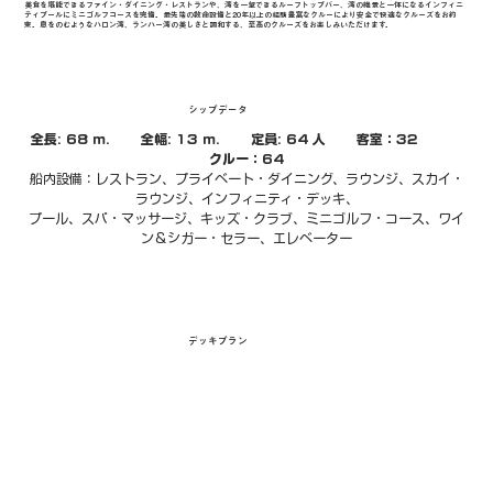
美食を堪能できるファイン・ダイニング・レストランや、湾を一望できるルーフトップバー、湾の絶景と一体になるインフィニ
ティプールにミニゴルフコースを完備。最先端の救命設備と20年以上の経験豊富なクルーにより安全で快適なクルーズをお約
束。息をのむようなハロン湾、ランハー湾の美しさと調和する、至高のクルーズをお楽しみいただけます。
シップデータ
全長: 68 m.       全幅: 13 m.       定員: 64 人       客室：32          
クルー：64
船内設備：レストラン、プライベート・ダイニング、ラウンジ、スカイ・
ラウンジ、インフィニティ・デッキ、
プール、スパ・マッサージ、キッズ・クラブ、ミニゴルフ・コース、ワイ
ン＆シガー・セラー、エレベーター
デッキプラン