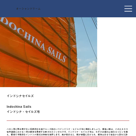
オーシャンドリーム
インドシナセイルズ
Indochina Sails
インドシナ・セイルズ号
ハロン湾に残る数少ない伝統的な木造クルーズ船の一つインドシナ・セイルズ号に乗船しましょう。黄色い帆は、このユネスコ
世界遺産における一夜の航海を象徴する愛されたシンボルです。インドシナ・セイルズ号は、わずか23室の上質なキャビンを備
え、親密で本格的なインドシナ様式の体験を提供します。風が強まると、帆が優雅に広げられ、航海はまるで過去から訪れた詩