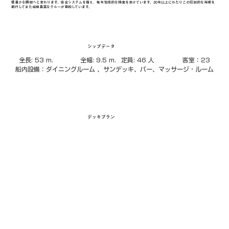
情豊かな瞬間へと変わります。安全システムを備え、毎年包括的な検査を受けています。20年以上にわたりこの伝説的な海域を
航行してきた経験豊富なクルーが乗船しています。
シップデータ
全長: 53 m.		全幅: 9.5 m.	定員: 46 人		客室：23
船内設備：ダイニングルーム 、サンデッキ、バー、マッサージ・ルーム
デッキプラン