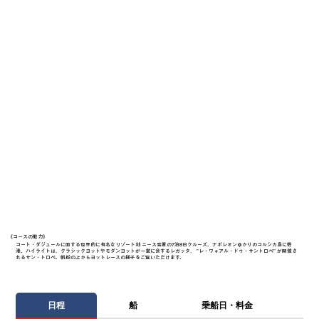
《​コースの魅力》
コート・ダジュールに面する世界的に有名なリゾート地 ニース発着の7泊8日クルーズ。ナポレオンゆかりのコルシカ島に寄
港。ハイライトは、クラシックヨットやモダンヨットが一堂に会するレガッタ、 ”レ・ヴォアル・ドゥ・サントロペ” が開催さ
れるサン・トロペ。帆船の上からヨットレースの様子をご覧いただけます。
日程
船
乗船日・料金