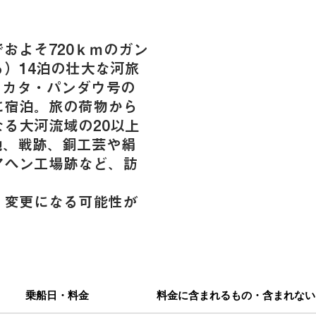
およそ720ｋｍのガン
）14泊の壮大な河旅
、カタ・パンダウ号の
に宿泊。旅の荷物から
る大河流域の20以上
地、戦跡、銅工芸や絹
アヘン工場跡など、訪
、変更になる可能性が
乗船日・料金
料金に含まれるもの・含まれない