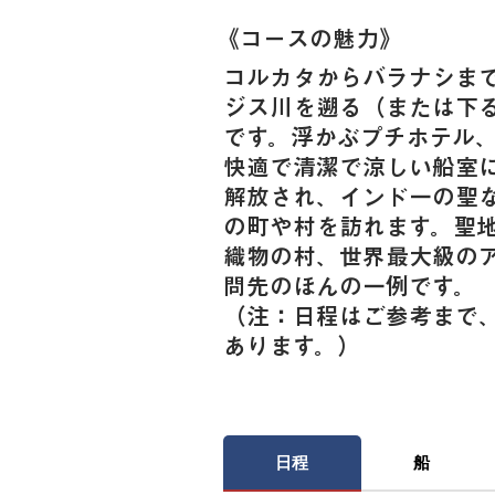
《​コースの魅力》
コルカタからバラナシまで
ジス川を遡る（または下る
です。浮かぶプチホテル
快適で清潔で涼しい船室
解放され、インド一の聖な
の町や村を訪れます。聖
織物の村、世界最大級の
問先のほんの一例です。
（注：日程はご参考まで
あります。）
日程
船