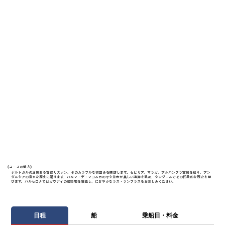
《​コースの魅力》
ポルトガルの活気ある首都リスボン、そのカラフルな街並みを探訪します。セビリア、マラガ、アルハンブラ宮殿を巡り、アン
ダルシアの豊かな歴史に浸ります。パルマ・デ・マヨルカのヤシ並木が美しい海岸を眺め、タンジールでその印象的な歴史を学
びます。バルセロナではガウディの建築物を堪能し、にぎやかなラス・ランブラスをお楽しみください。
日程
船
乗船日・料金