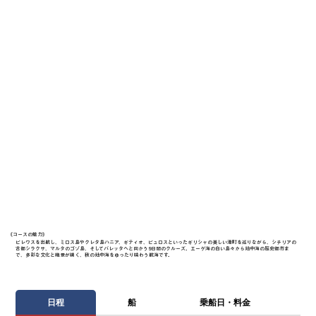
《​コースの魅力》
ピレウスを出航し、ミロス島やクレタ島ハニア、ギティオ、ピュロスといったギリシャの美しい港町を巡りながら、シチリアの
古都シラクサ、マルタのゴゾ島、そしてバレッタへと向かう9日間のクルーズ。エーゲ海の白い島々から地中海の歴史都市ま
で、多彩な文化と絶景が続く、秋の地中海をゆったり味わう航海です。
日程
船
乗船日・料金