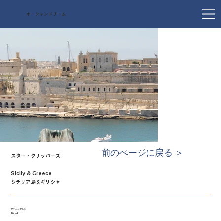
オーシャンドリーム
前のぺージに戻る ＞
スター・クリッパーズ
Sicily & Greece
シチリア島＆ギリシャ
アテネ → マルタ
8泊9日