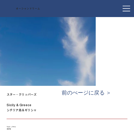
オーシャンドリーム
前のぺージに戻る ＞
スター・クリッパーズ
Sicily & Greece
シチリア島＆ギリシャ
マルタ → アテネ
6泊7日