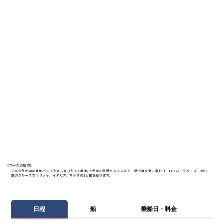
《​コースの魅力》
マルタ共和国の首都バレッタからギリシャの首都 アテネの外港ピレウスまで、地中海を東に進むヨーロッパ・クルーズ。6泊7
日のクルーズでギリシャ、イタリア、マルタの3カ国を巡ります。
日程
船
乗船日・料金