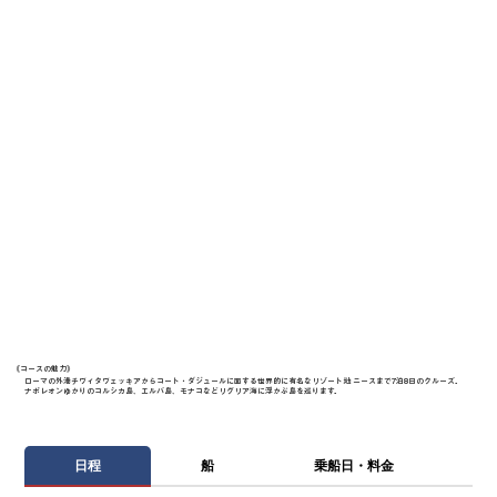
《​コースの魅力》
ローマの外港チヴィタヴェッキアからコート・ダジュールに面する世界的に有名なリゾート地 ニースまで7泊8日のクルーズ。
ナポレオンゆかりのコルシカ島、エルバ島、モナコなどリグリア海に浮かぶ島を巡ります。
日程
船
乗船日・料金