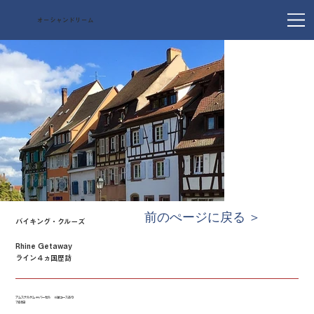
オーシャンドリーム
前のぺージに戻る ＞
バイキング・クルーズ
Rhine Getaway
ライン４ヵ国歴訪
アムステルダム ⇔ バーゼル ※逆コースあり
7泊8日