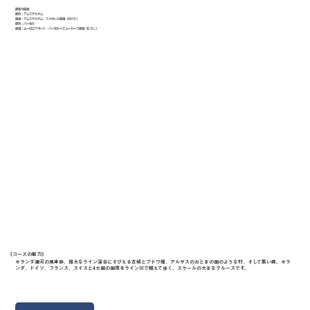
最寄り空港
都市：アムステルダム
空港：アムステルダム・スキポール空港（AMS）
都市：バーゼル
空港：ユーロエアポート・バーゼル＝ミュールーズ空港（BSL）
《​コースの魅力》
オランダ運河の風車群、雄大なライン渓谷にそびえる古城とブドウ畑、アルザスのおとぎの国のような村、そして黒い森。オラ
ンダ、ドイツ、フランス、スイスと4カ国の国境をライン川で越えてゆく、スケールの大きなクルーズです。