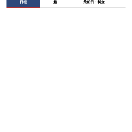
日程
船
乗船日・料金