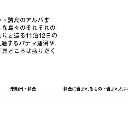
ンド諸島のアルバま
さな島々のそれぞれの
りと巡る11泊12日の
通過するパナマ運河や、
ど見どころは盛りだく
乗船日・料金
料金に含まれるもの・含まれない