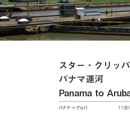
スター・クリッパ
パナマ運河
Panama to Arub
パナマ → アルバ
11泊