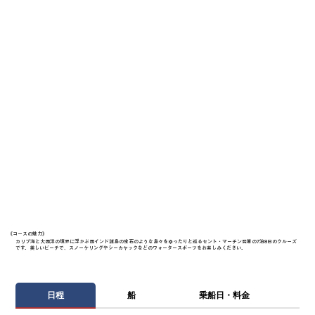
《​コースの魅力》
カリブ海と大西洋の境界に浮かぶ西インド諸島の宝石のような島々をゆったりと巡るセント・マーチン発着の7泊8日のクルーズ
です。美しいビーチで、スノーケリングやシーカヤックなどのウォータースポーツをお楽しみください。
日程
船
乗船日・料金