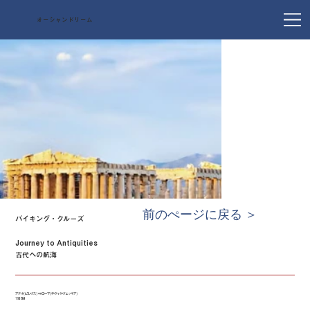
オーシャンドリーム
前のぺージに戻る ＞
バイキング・クルーズ
Journey to Antiquities
古代への航海
アテネ(ピレウス) ⇔ ローマ(チヴィタヴェッキア)
7泊8日