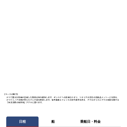
《​コースの魅力》
かつて偉大な帝国が支配した歴史の海を航海します。ポンペイへの玄関口ナポリ、シチリアの文化の交差点メッシーナを訪れ、
かつてミノア文明が栄えたクレタ島を探訪します。世界遺産エフェソスの古代都市を歩き、アクロポリスとプラカ地区を擁する
「民主主義の発祥地」アテネに浸ります。
日程
船
乗船日・料金