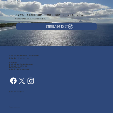
小型クルーズ会社総代理店・日本地区代理店 オーシャンドリーム
気になることやご不明な点がございましたらお気軽にご連絡下さい。
お問い合わせ
小型クルーズ会社総代理店・日本地区代理店
株式会社オーシャンドリーム
〒252-0239
神奈川県相模原市中央区中央3-14-7
相模原セントラルビル 602
Tel: (042)768-7203
営業時間：月～金 10:00~18:00
プライバシーポリシー
© 2026 by Ocean Dream