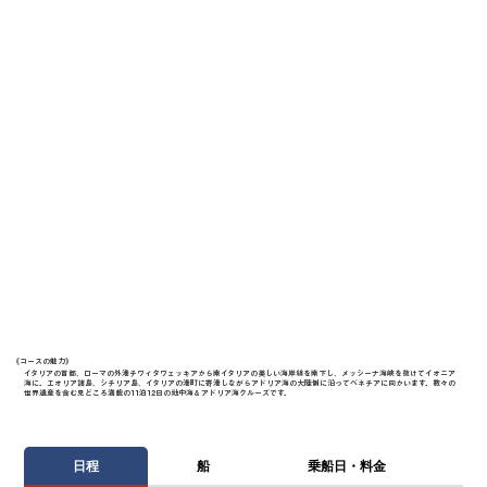
《​コースの魅力》
イタリアの首都、ローマの外港チヴィタヴェッキアから南イタリアの美しい海岸線を南下し、メッシーナ海峡を抜けてイオニア
海に。エオリア諸島、シチリア島、イタリアの港町に寄港しながらアドリア海の大陸側に沿ってベネチアに向かいます。数々の
世界遺産を含む見どころ満載の11泊12日の地中海＆アドリア海クルーズです。
日程
船
乗船日・料金