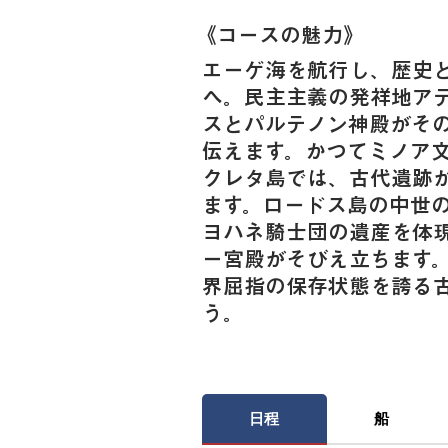
《​コースの魅力》
エーゲ海を航行し、歴史
へ。民主主義の発祥地ア
スとパルテノン神殿がそ
伝えます。かつてミノア
クレタ島では、古代遺跡
ます。ロードス島の中世
ヨハネ騎士団の遺産を体
ー宮殿がそびえ立ちます
界屈指の保存状態を誇る
う。
日程
船