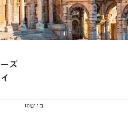
ーズ
セイ
10泊11日