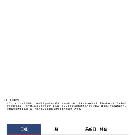
《​コースの魅力》
アテネ・ピレウスを出港し、エーゲ海をゆったりと航海。カルパトス島ピガディアやロードス島、聖地パトモス島、自然豊かな
アンドロス島など、個性豊かな島々を訪れます。トルコ・クシャダスでは古代遺跡のロマンに触れ、早朝のサモス海峡通過では
幻想的な海景色を堪能。エーゲ海の美しさと歴史を満喫する充実のコースです。
日程
船
乗船日・料金