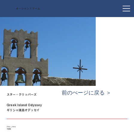
オーシャンドリーム
前のぺージに戻る ＞
スター・クリッパーズ
Greek Island Odyssey
ギリシャ諸島オデッセイ
アテネ → アテネ
7泊8日