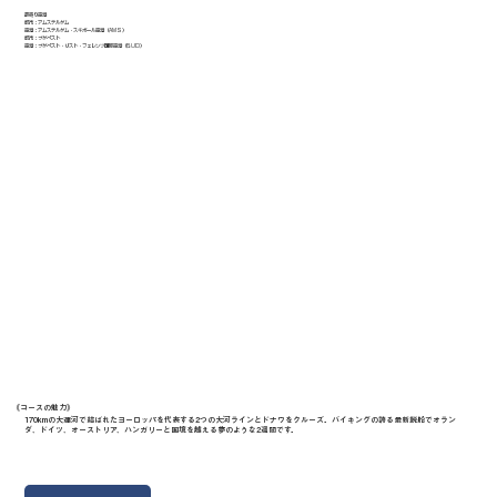
最寄り空港
都市：アムステルダム
空港：アムステルダム・スキポール空港（AMS）
都市：ブダペスト
空港：ブダペスト・リスト・フェレンツ国際空港（BUD）
《​コースの魅力》
170kmの大運河で結ばれたヨーロッパを代表する2つの大河ラインとドナウをクルーズ。バイキングの誇る最新鋭船でオラン
ダ、ドイツ、オーストリア、ハンガリーと国境を越える夢のような2週間です。