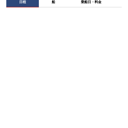
日程
船
乗船日・料金