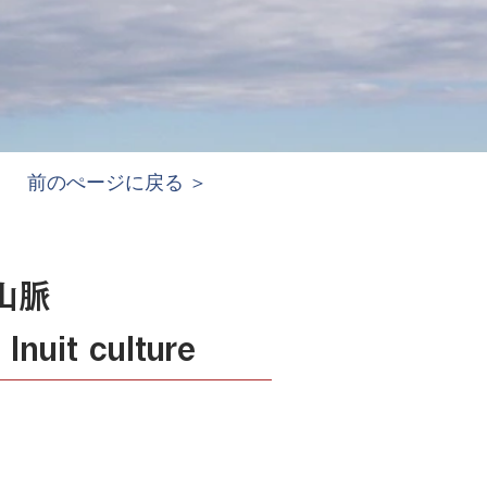
前のぺージに戻る ＞
山脈
nuit culture