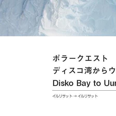
ポラークエスト
ディスコ湾からウ
Disko Bay to Uum
イルリサット → イルリサット