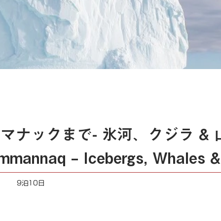
マナックまで- 氷河、クジラ & 
mannaq – Icebergs, Whales & I
9泊10日