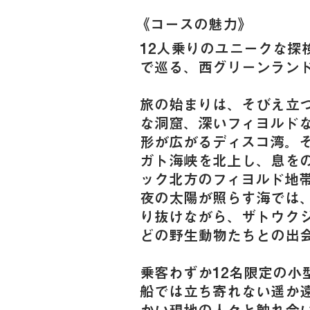
《​コースの魅力》
12人乗りのユニークな探検
で巡る、西グリーンラン
旅の始まりは、そびえ立
な洞窟、深いフィヨルド
形が広がるディスコ湾。
ガト海峡を北上し、息を
ック北方のフィヨルド地
夜の太陽が照らす海では
り抜けながら、ザトウク
どの野生動物たちとの出
乗客わずか12名限定の小
船では立ち寄れない遥か