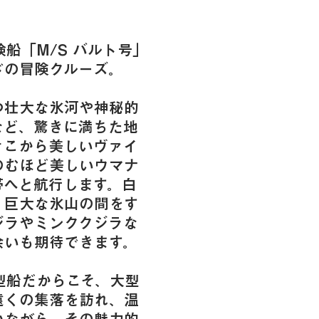
船「M/S バルト号」
ドの冒険クルーズ。
つ壮大な氷河や神秘的
など、驚きに満ちた地
そこから美しいヴァイ
のむほど美しいウマナ
帯へと航行します。白
、巨大な氷山の間をす
ジラやミンククジラな
会いも期待できます。
型船だからこそ、大型
遠くの集落を訪れ、温