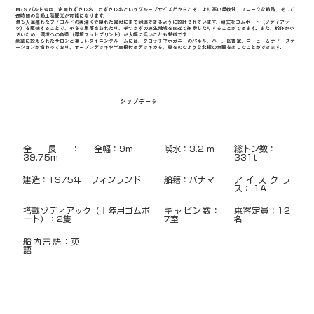
M/S バルト号は、定員わずか12名。わずか12名というグループサイズだからこそ、より高い柔軟性、ユニークな航路、そして
長時間の自動上陸観光が可能になります。
最も人里離れたフィヨルドの奥深くや隠れた錨地にまで到達できるように設計されています。頑丈なゴムボート（ゾディアッ
ク）を駆使することで、小さな集落を訪れたり、手つかずの原生地域を間近で探索したりすることができます。また、船体が小
さいため、環境への負荷（環境フットプリント）が大幅に低いことも特徴です。
豪華に設えられたサロンと美しいダイニングルームには、クロッチマホガニーのパネル、バー、図書室、コーヒー＆ティーステ
ーションが備わっており、オープンデッキや半屋根付きデッキから、息をのむような北極の景観を楽しむことができます。
シップデータ
全長：
全幅：9m
喫水：3.2 m
総トン数：
39.75m
331t
建造：1975年　フィンランド
船籍：パナマ
アイスクラ
ス： 1A
搭載ゾディアック（上陸用ゴムボ
キャビン数：
乗客定員：12
ート）：2隻
7室
名
船内言語：英
語