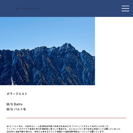
オーシャンドリーム
ポラークエスト
M/S Balto
M/S バルト号
M/S バルト号は、1925年のノーム血清輸送作戦で先導犬を務めた犬「バルト」にちなんで名付けられました。
フィンランドのラウマで最高水準の氷級規格に基づいて建造され、もともとバルト海で政府公用船として活躍していました。
2025年に全面改装が施され、現在では最も広々として優雅な小型極地探検船の一つとして活躍しています。