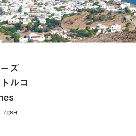
ーズ
とトルコ
shes
7泊8日