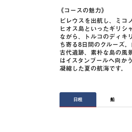
《​コースの魅力》
ピレウスを出航し、ミコ
ヒオス島といったギリシ
ながら、トルコのディキ
ち寄る8日間のクルーズ
古代遺跡、素朴な島の風
はイスタンブールへ向か
凝縮した夏の航海です。
日程
船