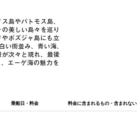
ノス島やパトモス島、
ャの美しい島々を巡り
リやボズジャ島にも立
。白い街並み、青い海、
景が次々と現れ、最後
う、エーゲ海の魅力を
乗船日・料金
料金に含まれるもの・含まれない