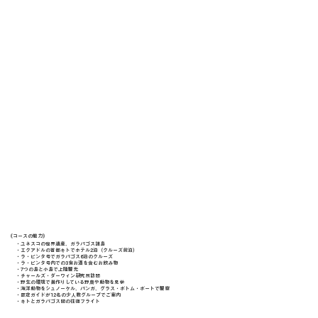
《​コースの魅力》
・ユネスコの世界遺産、ガラパゴス諸島
・エクアドルの首都キトでホテル2泊（クルーズ前泊）
・ラ・ピンタ号でガラパゴス6泊のクルーズ
・ラ・ピンタ号内での3食お酒を含むお飲み物
・7つの島と小島で上陸観光
・チャールズ・ダーウィン研究所訪問
・野生の環境で巣作りしている野鳥や動物を見学
・海洋動物をシュノーケル、パンガ、グラス・ボトム・ボートで観察
・認定ガイドが12名の少人数グループでご案内
・キトとガラパゴス間の往復フライト