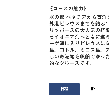
《​コースの魅力》
水の都 ベネチアから西洋
外港ピレウスまでを結ぶ1
リッパーズの大人気の航
らイオニア海へと南に進
ーゲ海に入りピレウスに
島、コトル、ミロス島、
しい寄港地を帆船でゆっ
的なクルーズです。
日程
船