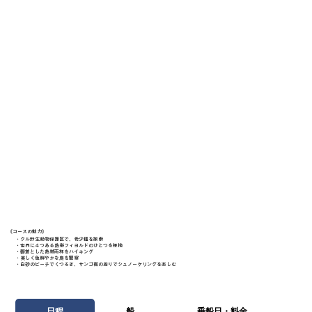
《​コースの魅力》
・クル野生動物保護区で、希少種を探索
・世界に４つある熱帯フィヨルドのひとつを探検
・鬱蒼とした熱帯雨林をハイキング
・美しく色鮮やかな鳥を観察
・白砂のビーチでくつろぎ、サンゴ礁の周りでシュノーケリングを楽しむ
日程
船
乗船日・料金