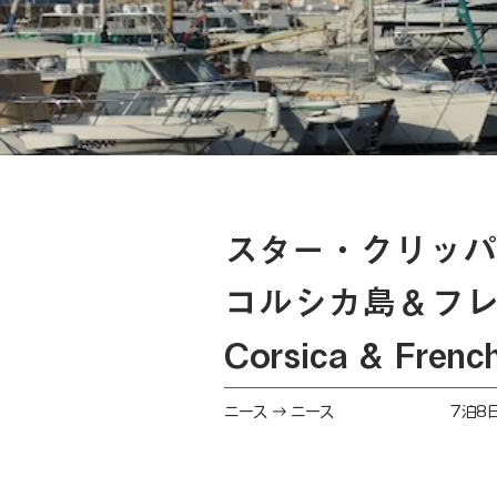
スター・クリッパ
コルシカ島＆フ
Corsica & French
ニース → ニース
7泊8