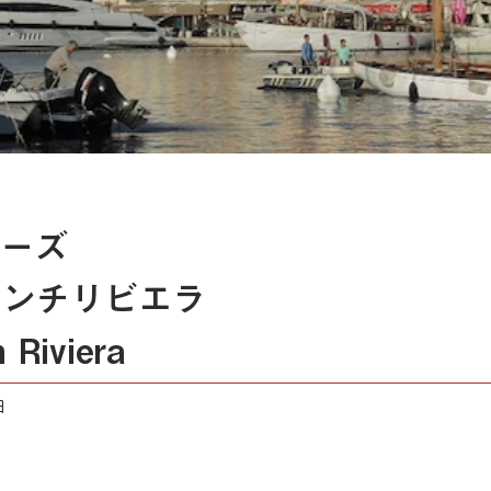
ーズ
レンチリビエラ
 Riviera
日