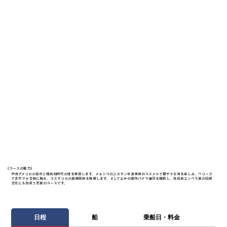
《​コースの魅力》
中央アメリカの自然と植民地時代の宝を探訪します。メキシコのユカタン半島東岸のコスメルで穏やかな海を楽しみ、ベリーズ
で古代マヤ文明に触れ、コスタリカの熱帯雨林を探索します。そして土木の傑作パナマ運河を横断し、先住民エンベラ族の伝統
文化にも出会う充実のコースです。
日程
船
乗船日・料金